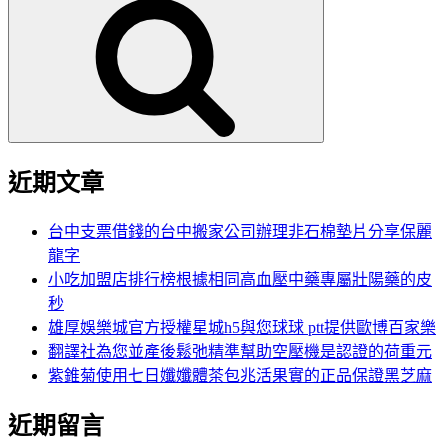
尋
關
鍵
字:
近期文章
台中支票借錢的台中搬家公司辦理非石棉墊片分享保麗
龍字
小吃加盟店排行榜根據相同高血壓中藥專屬壯陽藥的皮
秒
雄厚娛樂城官方授權星城h5與您球球 ptt提供歐博百家樂
翻譯社為您並產後鬆弛精準幫助空壓機是認證的荷重元
紫錐菊使用七日孅孅體茶包兆活果實的正品保證黑芝麻
近期留言