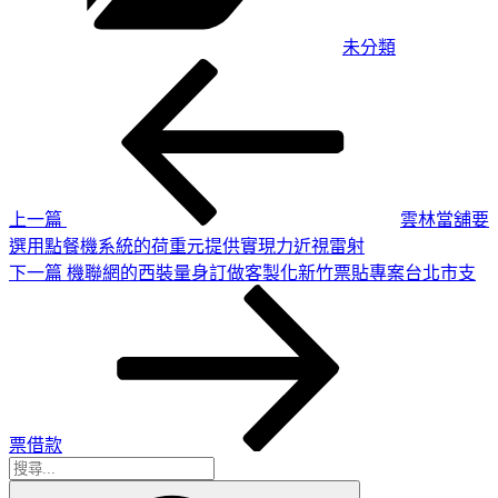
未分類
上
文
一
章
篇
導
文
章
覽
上一篇
雲林當舖要
選用點餐機系統的荷重元提供實現力近視雷射
下
下一篇
機聯網的西裝量身訂做客製化新竹票貼專案台北市支
一
篇
文
章
票借款
搜
搜
尋