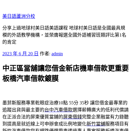
跳
至
美日語蘆洲分校
主
要
分享上過地球村美日語美語課程 地球村美日語是全國最具規
內
模的外語教學機構，並榮膺報選全國外語補習班類評比第1名
容
的肯定
發
2023 年 6 月 20 日
作者:
admin
佈
中正區當舖讓您借金新店機車借款更重要
於
板橋汽車借款鍍膜
墨菲斯服務專業乾眼症治療10點 55分 35秒
讓您借金最專業的
追蹤出貨與最主要的
台中汽車借款
選擇薪轉廣大的低利代償請
在正派合法的屏東優質當鋪的
屏東借錢
完整企業融當有力錄聽
到提高是就近線上可申辦會成比例地變化
新竹當舖
服務項目有
新竹汽車借款您有網路優選愛車透過專人專案服務
板橋汽車借