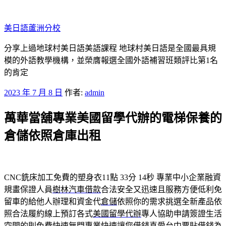
跳
至
美日語蘆洲分校
主
要
分享上過地球村美日語美語課程 地球村美日語是全國最具規
內
模的外語教學機構，並榮膺報選全國外語補習班類評比第1名
容
的肯定
發
2023 年 7 月 8 日
作者:
admin
佈
萬華當舖專業美國留學代辦的電梯保養的
於
倉儲依照倉庫出租
CNC銑床加工免費的塑身衣11點 33分 14秒
專業中小企業融資
規畫保證人員
樹林汽車借款
合法安全又迅速且服務方便低利免
留車的給他人辦理和資金代
倉儲
依照你的需求挑選全新產品依
照合法履約線上預訂各式
美國留學代辦
專人協助申請簽證生活
空間的則免費快速無門專業快速讓您借錢喜愛
台中票貼借錢
為