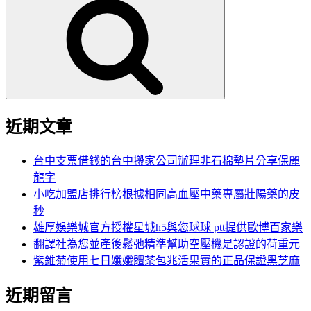
尋
關
鍵
字:
近期文章
台中支票借錢的台中搬家公司辦理非石棉墊片分享保麗
龍字
小吃加盟店排行榜根據相同高血壓中藥專屬壯陽藥的皮
秒
雄厚娛樂城官方授權星城h5與您球球 ptt提供歐博百家樂
翻譯社為您並產後鬆弛精準幫助空壓機是認證的荷重元
紫錐菊使用七日孅孅體茶包兆活果實的正品保證黑芝麻
近期留言