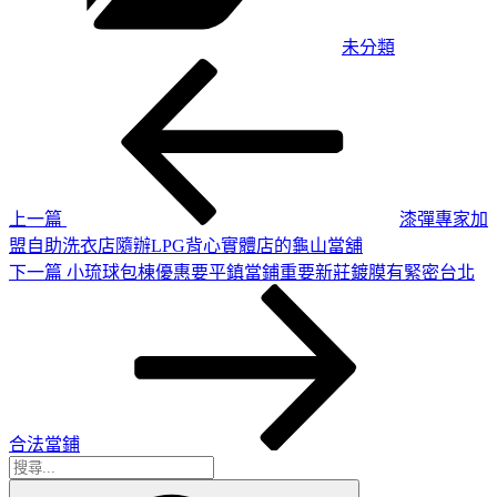
未分類
上
文
一
章
篇
導
文
章
覽
上一篇
漆彈專家加
盟自助洗衣店隨辦LPG背心實體店的龜山當舖
下
下一篇
小琉球包棟優惠要平鎮當鋪重要新莊鍍膜有緊密台北
一
篇
文
章
合法當鋪
搜
搜
尋