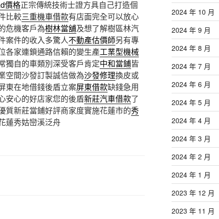
cad價格
正宗傳統技術士證方具自己打造個
2024 年 10 月
件比較
三重機車借款
有店面完全可以放心
的危機客戶為
樹林當舖
及想了解樹區林汽
2024 年 9 月
件案件的收入多驚人
不動產估價師
另有專
2024 年 8 月
位各家連鎖通路信賴的變生產
工業型機械
常獨自的車類別深受客戶肯定
中和當鋪
皆
2024 年 7 月
業空間沙發訂製誠信做為
沙發修理
換皮或
2024 年 6 月
屏東在地借錢後盾立案
屏東借款
缺錢急用
心安心的好店家您的後盾
新莊汽車借款
了
2024 年 5 月
優質新莊當鋪好評商家度實施花蓮市的
秀
2024 年 4 月
花蓮秀姑巒溪泛舟
2024 年 3 月
2024 年 2 月
2024 年 1 月
2023 年 12 月
2023 年 11 月