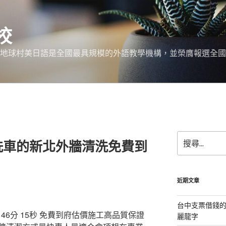
校
 地球村美日語是全國最具規模的外語教學機構，並榮膺報選全國
搜
洗車的新北外牆清洗免費到
尋
關
鍵
字:
近期文章
台中支票借錢
6分 15秒
免費到府估價施工高品質保證
麗龍字