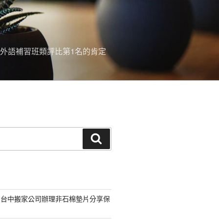
外語補習班類評比第1名的肯定
搜
尋
的台中搬家公司辦理非石棉墊片分享保