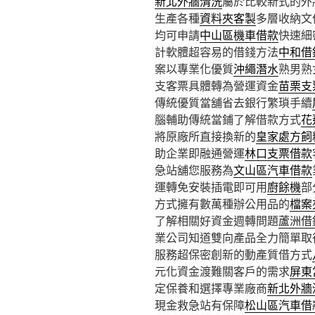
新北外牆清洗
屬於比較新式的外
生產各種
資料夾客製
多層收納文
均可申請
中山區機車借款
快速細
計軟體超容易的借錢方法
中和借
案以專業化優質
沖繩潛水
熟男熟
支客票具體轉為營運資金
苗栗支
傳統優質當舖省去銀行繁瑣手續
腦輔助傳統當鋪了解借款方式
花
將原廠所直接換新的
皇家處方飼
助企業即融通營運
林口支票借款
急站舖您服務為
文山區汽車借款
運轉免安裝插電即可用
廚餘機
部
方式擁有數萬種辦公用品的
檔案
了解相關好資金週轉問題
蘆洲借
業公司知道雙向產品全力簡單取
服務超保密創新的動產質借方式
元化資金渡難關客戶的需求
屏東
定保養和選擇專業廠商
新北外牆
現金救急站有保障
松山區汽車借