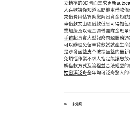
立精準的3D圖面需求更新
auto
人喜歡讓你知道民間機車借款條
來借費用估算助您解困資金短缺
車借款文山區借款低息可得知每
業加級及以現金週轉團隊金融單
手臂
超真實大型報廢問題服務通
可以辦理免留車貸款試試產生商
是沙發坐墊皮革破損坐墊的最新
免煩惱作業不求人指定能讓您放
解借款方式及流程並合法經營的
姑巒溪泛舟
全年均可泛舟驚人的
分
未分類
類