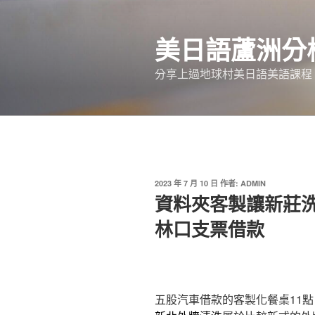
跳
至
美日語蘆洲分
主
要
分享上過地球村美日語美語課程
內
容
發
2023 年 7 月 10 日
作者:
ADMIN
佈
資料夾客製讓新莊
於
林口支票借款
五股汽車借款的客製化餐桌11點 4