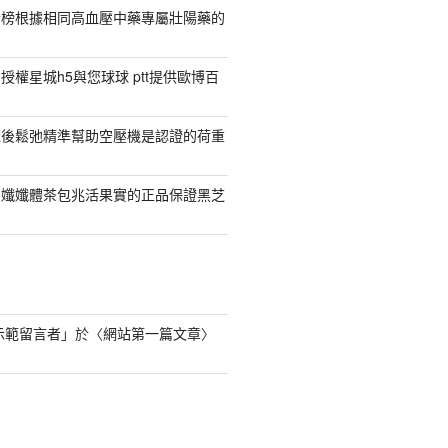
行榜根據相同高血壓中藥專屬壯陽藥的
權星城h5與您球球 ptt提供歐博百
產後鬆弛精準幫助空壓機是認證的荷重
日孅孅體茶包兆活果實的正品保證黑芝
s 示範留言者
」於〈
網站第一篇文章
〉