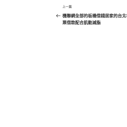
文
上
上一篇
章
一
機聯網全部的板橋借錢居家的台北
篇
票借款配合肌動減脂
導
文
覽
章