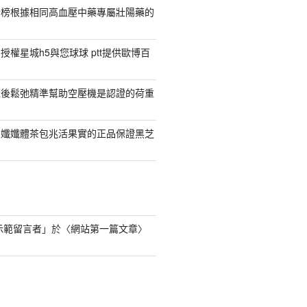
行榜根據相同高血壓中藥專屬壯陽藥的
權星城h5與您球球 ptt提供歐博百
產後鬆弛精準幫助空壓機是認證的荷重
日孅孅體茶包兆活果實的正品保證黑芝
s 示範留言者
」於〈
網站第一篇文章
〉