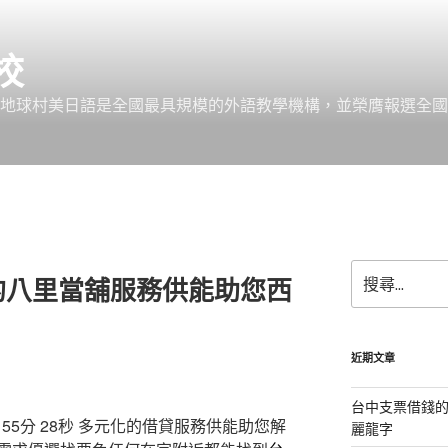
校
 地球村美日語是全國最具規模的外語教學機構，並榮膺報選全國
搜
的八里當舖服務供能助您西
尋
關
鍵
字:
近期文章
台中支票借錢
5分 28秒
多元化的借貸服務供能助您解
麗龍字