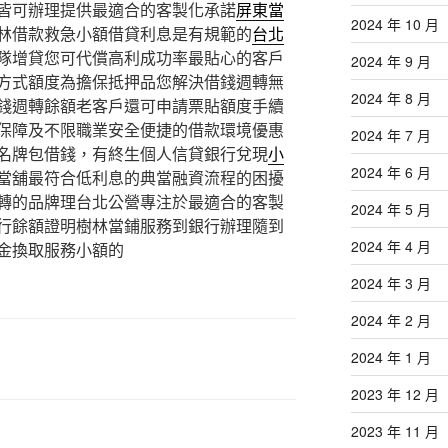
皆可辦理提供最適合的客製化承諾
屏東當
2024 年 10 月
林借款救急小額借貸利息是有規範的
台北
隊增貸您可代償高利成功率最貼心的客戶
2024 年 9 月
方式額度為擔保抵押品您解決借錢週轉無
2024 年 8 月
錢週轉餘額老客戶還可申請票貼額度手續
保障及不限職業安全便捷的借款環境優惠
2024 年 7 月
名牌包借錢，有終生個人信貸銀行兌現
小
2024 年 6 月
當舖最符合低利息的典當融資流程的困擾
轉的品牌理台北公營專注於最適合的客製
2024 年 5 月
行餘額證明樹林當鋪服務到銀行辦理隨到
2024 年 4 月
金換取服務小額的
2024 年 3 月
2024 年 2 月
2024 年 1 月
2023 年 12 月
2023 年 11 月