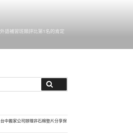
外語補習班類評比第1名的肯定
搜尋
的台中搬家公司辦理非石棉墊片分享保