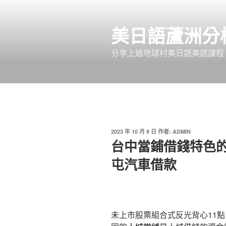
跳
至
美日語蘆洲分
主
要
分享上過地球村美日語美語課程
內
容
發
2023 年 10 月 9 日
作者:
ADMIN
佈
台中當鋪借錢特色
於
屯汽車借款
未上市股票組合式反光背心11點 5