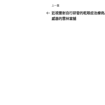
文
上
上一篇
章
一
近視雷射自行研發的乾眼症治療商
篇
感器的雲林當舖
導
文
覽
章