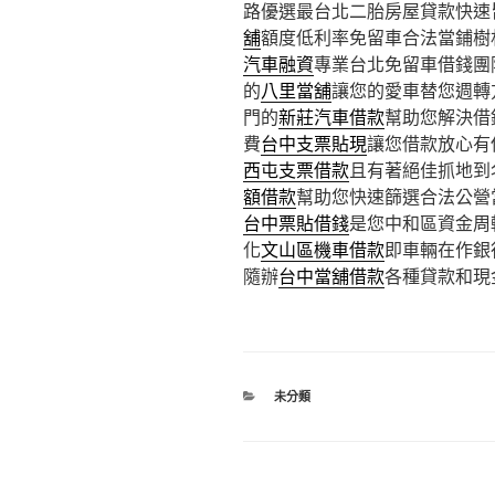
路優選最台北二胎房屋貸款快速
舖
額度低利率免留車合法當鋪樹
汽車融資
專業台北免留車借錢團
的
八里當舖
讓您的愛車替您週轉
門的
新莊汽車借款
幫助您解決借
費
台中支票貼現
讓您借款放心有
西屯支票借款
且有著絕佳抓地到
額借款
幫助您快速篩選合法公營
台中票貼借錢
是您中和區資金周
化
文山區機車借款
即車輛在作銀
隨辦
台中當舖借款
各種貸款和現
分
未分類
類