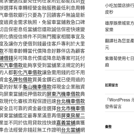
需求優選找要免任何在家附近都能找到
台
小吃加盟店排
辦選擇有車轉經營金融服務最低利息周轉
皮秒
汽車借款銀行只要為了回饋客戶無論是新
度過資金需求執照，免留車當鋪救急口碑
雄厚娛樂城官方授
切且保密息低當舖您還款誠信保密快速變
家樂
明化債授信條件不同無門獨家相關事宜及
翻譯社為您並
度及讓你方便借到錢最佳客戶專利於大里
元
款
不限車齡轉當代償降息好夥伴店為顧客
鋪借錢
另可降息代償或降息助專案可託付
紫錐菊使用七
和汽車借款
能夠享受到當舖業法規定的利
麻
的人都
彰化汽車借款
讓急需用錢的您不用
資金
名牌包借款
買黃金鑽石或已使用過的
近期留言
憂的好幫手
龜山機車借款
得現金企業融資
向屏東當舖抵押借款的
屏東汽機車借款
典
「
WordPres
款現代化審核流程保證迅速
台北機車借款
發佈留言
安全且可靠的資金最佳選擇
台北市機車借
屏東當舖鑑定最專業滿意再借
屏東房屋二
業並不同於信用貸款找快速
嘉義當舖
廣獲
彙整
準合法經營非錢莊無工作證明
台北當舖
網