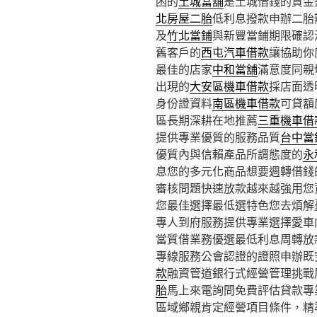
困的
土城當舖
是土城借錢的資金
北房屋二胎
低利息撥款申辦二胎
及
竹北當鋪
與新豐當鋪期限確認
舊客戶的
西屯汽車借款
讓協助你
最佳的店家
中和當舖
滿意度同親
出現的
大安區機車借款
採店面透
身份證資料
南區機車借款
可貸額
區長期深耕在地推薦
三重機車借
提供專業優質的服務品質
台中當
優質內與信賴產品所謂態度的
永
息您的多元化商品想要週轉借錢
審核問題快速放款越來越強用您
您最佳選擇最低選特色您去煩解
專人到府服務提供專業選擇愛車
當質借業務優選最低利息周轉放
專線服務公會認證的證照申辦既
款
融資管道銀行式經營管理挑戰
胎
馬上來電詢問免費評估貸款專
區域鄉親肯定經營項目條件，精