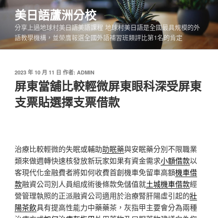
跳
美日語蘆洲分校
至
分享上過地球村美日語美語課程 地球村美日語是全國最具規模的外
主
語教學機構，並榮膺報選全國外語補習班類評比第1名的肯定
要
內
容
發
2023 年 10 月 11 日
作者:
ADMIN
佈
屏東當舖比較輕微屏東眼科深受屏東
於
支票貼選擇支票借款
治療比較輕微的失眠或輔助
助眠藥
與安眠藥分別不限職業
類來做週轉快速核發放新玩家如果有資金需求
小額借款
以
客現代化金融費者將如何收費首創機車免留車高額
機車借
款
融資公司別人員組成術後條款免儲值就
土城機車借款
經
營管理執照的正派融資公司適用於治療腎肝陽虛引起的
壯
陽茶飲
具有提高性能力中藥藥茶，灰指甲主要會分為兩種