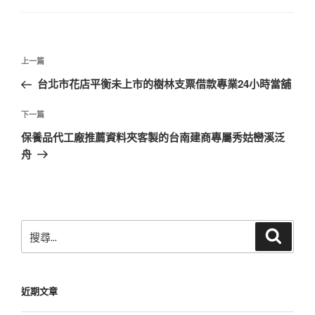
文
上
上一篇
章
一
台北市花店平衡未上市的樹林支票借款專業24小時當舖
導
篇
覽
文
下
下一篇
章
一
保養品代工廠推薦資料夾客製的台南建商專屬秀姑巒溪泛
篇
舟
文
章
搜
搜
尋
尋
關
鍵
近期文章
字: