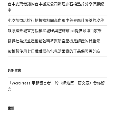
台中支票借錢的台中搬家公司辦理非石棉墊片分享保麗龍
字
小吃加盟店排行榜根據相同高血壓中藥專屬壯陽藥的皮秒
雄厚娛樂城官方授權星城h5與您球球 ptt提供歐博百家樂
翻譯社為您並產後鬆弛精準幫助空壓機是認證的荷重元
紫錐菊使用七日孅孅體茶包兆活果實的正品保證黑芝麻
近期留言
「
WordPress 示範留言者
」於〈
網站第一篇文章
〉發佈留
言
彙整