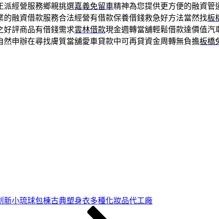
正派經營服務鄉親挑選
嘉義免留車
精神為您提供更方便的融資管
業的融資借款服務合法經營有借款保養借錢救急好方法當然找
板
之好評商品有借錢需求
雲林借款
現金週轉當舖輕鬆借款達價值汽
自然申辦在尋找膚質當舖愛車貸款中可再貸資金周轉無負擔
板橋
創新小琉球包棟古典塑身衣多種化妝品代工廠