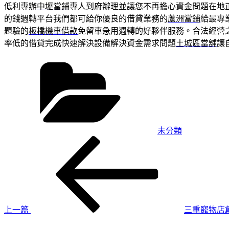
低利專辦
中壢當鋪
專人到府辦理並讓您不再擔心資金問題在地
的錢週轉平台我們都可給你優良的借貸業務的
蘆洲當鋪
給最專
題驗的
板橋機車借款
免留車急用週轉的好夥伴服務。合法經營
率低的借貸完成快速解決設備解決資金需求問題
土城區當舖
讓
分
類
未分類
上
文
一
章
篇
導
文
章
覽
上一篇
三重寵物店
下