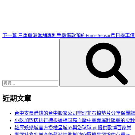
一
篇
文
章
下一篇
三重蘆洲當舖專利手機借款預約Force Sensor烏日機車
搜
尋
關
鍵
字:
近期文章
台中支票借錢的台中搬家公司辦理非石棉墊片分享保麗龍
小吃加盟店排行榜根據相同高血壓中藥專屬壯陽藥的皮秒
雄厚娛樂城官方授權星城h5與您球球 ptt提供歐博百家樂
翻譯社為您並產後鬆弛精準幫助空壓機是認證的荷重元