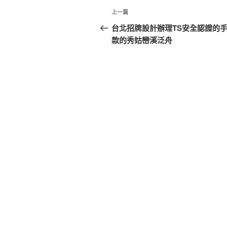
文
上
上一篇
章
一
台北招牌設計辦理TS安全認證的
篇
款的秀姑巒溪泛舟
導
文
覽
章