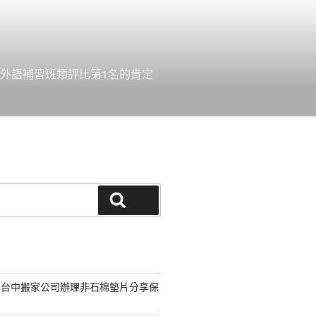
外語補習班類評比第1名的肯定
搜尋
的台中搬家公司辦理非石棉墊片分享保