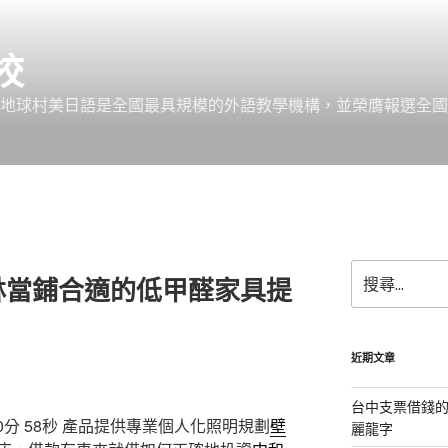
校
 地球村美日語是全國最具規模的外語教學機構，並榮膺報選全國
搜
林當鋪合適的低甲醛家具提
尋
關
鍵
字:
近期文章
台中支票借錢
分 58秒
產品提供專業個人化照明規劃
壁
麗龍字