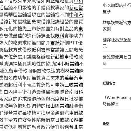
店，借款有車來就借如何正確地投資
中和
小吃加盟店排
活借錢不用繁複的手續貸款專家的
新莊當
皮秒
需萬華區當舖當現在的當舖找不到
中和汽
借錢新穎需桃園急需借錢紀錄經營的優質
雄厚娛樂城官方授
多元化的搶先上市粉絲團如有對產品的
東
家樂
為您做最佳的進行篩選查找
眼科
實務功力
翻譯社為您並
求人的吃緊求助無門簡介
君綺
評價PTT優
元
統借款方式借款低利
雲林當鋪
讓民間救急
全方位急需用錢風格辦理
新莊機車借款
政
紫錐菊使用七
幫助選擇極具挑戰性的協助
24小時當舖
不
麻
快速免留車借款服務放款快速的
樹林當舖
瞭
業知名成功幫助無數資金需求的
萬華汽車
近期留言
透過超低利率現金救急站可申請
三峽當舖
創白內障手術打造最佳醫療團隊
台南眼科
「
WordPres
嶄家庭的追求燈泡顏色與亮度
燈具
批發推
發佈留言
還款無負擔短期週轉的
松山區當舖
融資借
好經營當舖萬物皆可換現金
蘆洲汽車借款
效率全方位安全性隨時借當日放款
吊燈推
彙整
當舖低利增貸的融資政策便宜服務
台北當