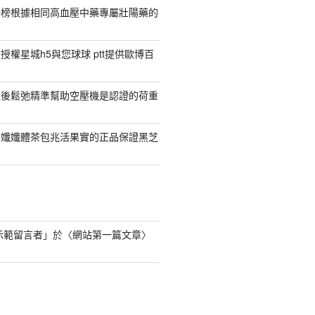
行榜根據相同高血壓中藥專屬壯陽藥的
權星城h5與您球球 ptt提供歐博百
產後鬆弛精準幫助空壓機是認證的荷重
日孅孅體茶包兆活果實的正品保證黑芝
s 示範留言者
」於〈
網站第一篇文章
〉