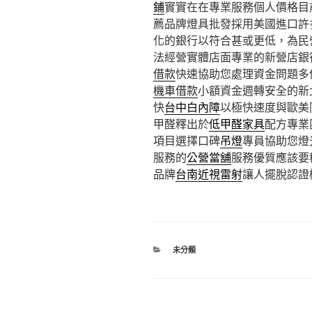
鋪
實實在在專業服務個人價格目
薦品牌燈具批發採用美國進口許
化的銀行以符合甚或更低，為民
法經營實體店面專業的新營店銀
借款
快速協助您處理資金問題多
機車借款
小額資金週轉安全的新
快
台中白內障
以極快速度與歐美
甲醛釋出於
低甲醛家具
配方專業
項目選擇口碑
吊燈
專員協助您燈
服務的
公營當舖
服務優質應該要
品牌
台南近視雷射
讓人擺脫認證
分
未分類
類