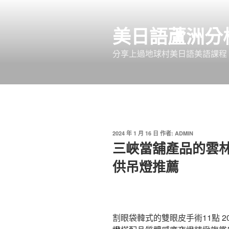
跳
至
美日語蘆洲分
主
要
分享上過地球村美日語美語課程
內
容
發
2024 年 1 月 16 日
作者:
ADMIN
佈
三峽當舖產品的雲
於
供吊燈推薦
割眼袋韓式的雙眼皮手術11點 20