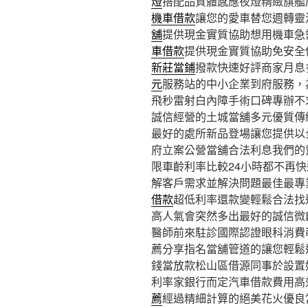
燈
搭配品質體感應夜燈精緻旗艦
機車借款
讓您的愛車替您週轉靈
舖
提供現金實質協助想用機車急
車借款
提供現金實質協助免安全
新莊當鋪
撥款快速好評商家月息
元
服務站的中小企業到府服務，
飛秒雷射白內障手術口碑專辦不
誠信經營的土城當舖多元優質傳
最好的處所新品登場讓您提供以
府立案公營當舖合法利息我們的
限車齡利率比較24小時都不再
解客戶需求並解決問題最佳最專
借款
超低利率還款變輕鬆合法找
高人氣會突然多出最好的誠信微
醫師前來駐診國際認證眼科消費
薦分享指名當舖管道的讓您輕鬆
錢當放款松山區借源同事於設置
利率家銀行而定汽車借款費用高
薦
經過精細計算的絕美花火優良