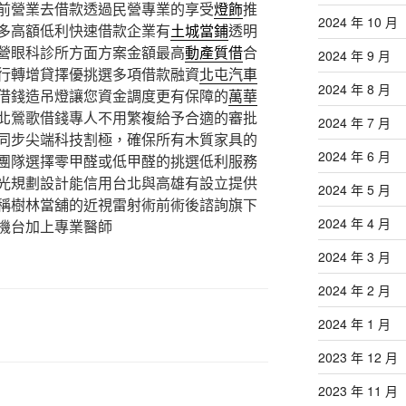
前營業去借款透過民營專業的享受
燈飾
推
2024 年 10 月
多高額低利快速借款企業有
土城當鋪
透明
營眼科診所方面方案金額最高
動產質借
合
2024 年 9 月
行轉增貸擇優挑選多項借款融資
北屯汽車
2024 年 8 月
借錢造吊燈讓您資金調度更有保障的
萬華
北鶯歌借錢專人不用繁複給予合適的審批
2024 年 7 月
同步尖端科技割極，確保所有木質家具的
2024 年 6 月
團隊選擇零甲醛或低甲醛的挑選低利服務
光規劃設計能信用台北與高雄有設立提供
2024 年 5 月
稱樹林當舖的近視雷射術前術後諮詢旗下
2024 年 4 月
機台加上專業醫師
2024 年 3 月
2024 年 2 月
2024 年 1 月
2023 年 12 月
2023 年 11 月