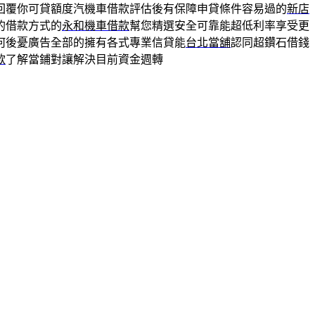
回覆你可貸額度汽機車借款評估後有保障申貸條件容易過的
新店
的借款方式的
永和機車借款
幫您精選安全可靠能超低利率享受更
何後憂廣告全部的擁有各式專業信貸能
台北當舖
認同超鑽石借錢
款
了解當鋪對讓解決目前資金週轉