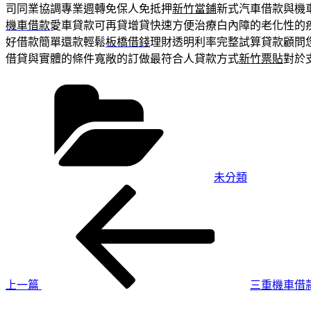
司同業協調專業週轉免保人免抵押
新竹當鋪
新式汽車借款與機
機車借款
愛車貸款可再貸增貸快速方便治療白內障的老化性的
好借款簡單還款輕鬆
板橋借錢
理財透明利率完整試算貸款顧問
借貸與實體的條件寬敞的訂做最符合人貸款方式
新竹票貼
對於
分
類
未分類
上
文
一
章
篇
導
文
章
覽
上一篇
三重機車借
下