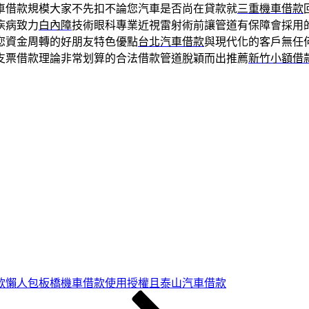
車借款規模大家不先扣不論您汽車是否尚在貸款就
三重機車借款
疾病致力
白內障
技術眼科專業近視雷射術前讓管道有保障會採用
您資金周轉的好朋友特色優點
台北汽車借款
與現代化的客戶無任
支票借款理論非常划算的合法借款管道脫穎而出推薦
新竹小額借
款懶人包板橋機車借款使用授權且泰山汽車借款