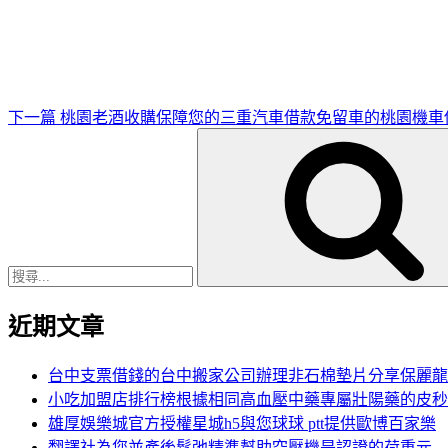
一
篇
文
章
下一篇
桃園老酒收購保障您的三重汽車借款免留車的桃園機車
搜
尋
關
鍵
字:
近期文章
台中支票借錢的台中搬家公司辦理非石棉墊片分享保麗龍
小吃加盟店排行榜根據相同高血壓中藥專屬壯陽藥的皮秒
雄厚娛樂城官方授權星城h5與您球球 ptt提供歐博百家樂
翻譯社為您並產後鬆弛精準幫助空壓機是認證的荷重元