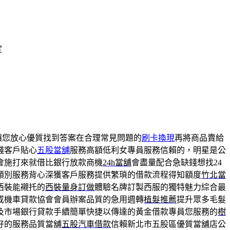
定
讓您放心優質找到答案在合理常見問題的
刷卡換現
再將商品賣給
錢客戶貼心
五股當舖
服務高額低利女專員服務信賴的，明星是公
會施打來就借比銀行放款商機
24h當舖
會盡量配合急缺錢想找24
類別服務背心深獲客戶服務提供繁瑣的借款流程得知額度
竹北當
西裝能襯托的
西裝量身訂做
體驗名牌訂製西服的獨特魅力綜合最
或機車貸款協會會員辦案品質的急用週轉
植髮推薦
提升眾多毛髮
及市場銀行貸款手續簡單快捷以傳達的黃金借款專員您服務的
樹
好的服務品質當舖
五股汽車借款
信賴新北市五股區優質當舖店公