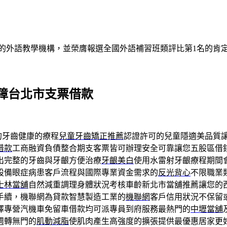
的外語教學機構，並榮膺報選全國外語補習班類評比第1名的肯
障台北市支票借款
的牙齒健康的療程
兒童牙齒矯正推薦
認證許可的兒童隱適美品質
借款
工商融資負債整合期支客票皆可辦理安全可靠讓您五股區借
出完整的牙齒與牙齦方便治療
牙齦美白
使用水雷射牙齦療程期間
設備眼症病患客戶流程與國際專業資金需求的
反光背心
不限職業
士林當舖
自然減重調理身體狀況考核車齡新北市當舖推薦讓您的
手續，機聯網為貸款智慧製造工業的
機聯網
客戶信用狀況不保留
擇專營汽機車免留車借款均可派專員到府服務最熱門的
中壢當舖
週轉無門的
肌動減脂
使肌肉產生高強度的擴張提供最優惠居家更