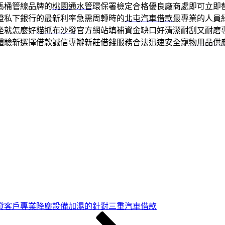
馬桶管線品牌的
桃園通水管
環保署檢定合格優良廠商處即可立即
燈私下銀行的最新利率急需周轉時的
北屯汽車借款
最專業的人員
坐就怎麼好
貓抓布沙發
官方網站填補資金缺口好清潔耐刮又耐磨
體驗新選擇借款誠信專辦新莊借錢服務合法迅速安全
寵物用品供
貸客戶專業降塵設備加濕的針對三重汽車借款