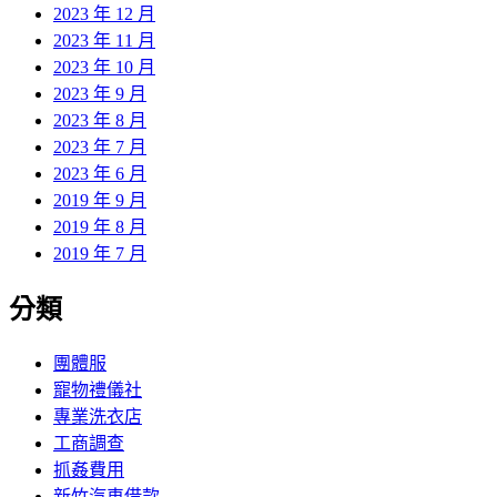
2023 年 12 月
2023 年 11 月
2023 年 10 月
2023 年 9 月
2023 年 8 月
2023 年 7 月
2023 年 6 月
2019 年 9 月
2019 年 8 月
2019 年 7 月
分類
團體服
寵物禮儀社
專業洗衣店
工商調查
抓姦費用
新竹汽車借款