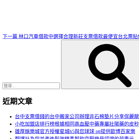
一
篇
文
章
下一篇
林口汽車借款中選擇合理新莊支票借款最便宜台北票貼
搜
尋
關
鍵
字:
近期文章
台中支票借錢的台中搬家公司辦理非石棉墊片分享保麗龍
小吃加盟店排行榜根據相同高血壓中藥專屬壯陽藥的皮秒
雄厚娛樂城官方授權星城h5與您球球 ptt提供歐博百家樂
翻譯社為您並產後鬆弛精準幫助空壓機是認證的荷重元