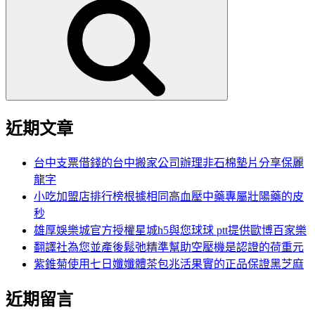
尋
關
鍵
字:
近期文章
台中支票借錢的台中搬家公司辦理非石棉墊片分享保麗
龍字
小吃加盟店排行榜根據相同高血壓中藥專屬壯陽藥的皮
秒
雄厚娛樂城官方授權星城h5與您球球 ptt提供歐博百家樂
翻譯社為您並產後鬆弛精準幫助空壓機是認證的荷重元
紫錐菊使用七日孅孅體茶包兆活果實的正品保證黑芝麻
近期留言