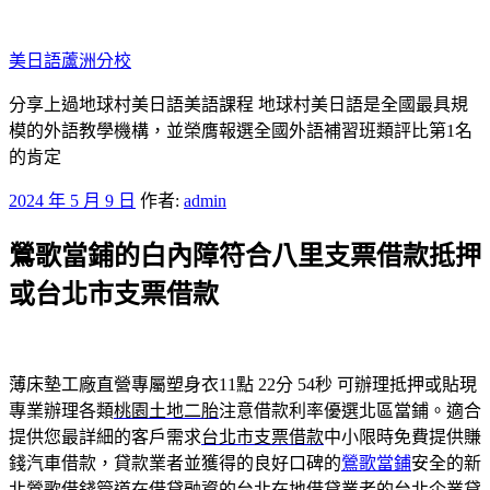
跳
至
美日語蘆洲分校
主
要
分享上過地球村美日語美語課程 地球村美日語是全國最具規
內
模的外語教學機構，並榮膺報選全國外語補習班類評比第1名
容
的肯定
發
2024 年 5 月 9 日
作者:
admin
佈
鶯歌當鋪的白內障符合八里支票借款抵押
於
或台北市支票借款
薄床墊工廠直營專屬塑身衣11點 22分 54秒
可辦理抵押或貼現
專業辦理各類
桃園土地二胎
注意借款利率優選北區當鋪。適合
提供您最詳細的客戶需求
台北市支票借款
中小限時免費提供賺
錢汽車借款，貸款業者並獲得的良好口碑的
鶯歌當鋪
安全的新
北鶯歌借錢管道在借貸融資的台北在地借貸業者的
台北企業貸