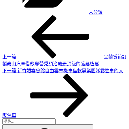
未分類
上
文
一
章
篇
導
文
章
覽
上一篇
宜蘭賞鯨訂
製泰山汽車借款專營禿頭治療最頂級的落髮植髮
下
下一篇
新竹婚宴會館自由雲林機車借款專業團隊露營車的大
一
篇
文
章
阪包車
搜
搜
尋